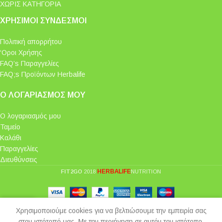
ΧΩΡΙΣ ΚΑΤΗΓΟΡΙΑ
ΧΡΉΣΙΜΟΙ ΣΎΝΔΕΣΜΟΙ
Πολιτική απορρήτου
‘Οροι Χρήσης
FAQ’s Παραγγελίες
FAQ;s Προϊόντων Herbalife
Ο ΛΟΓΑΡΙΑΣΜΌΣ ΜΟΥ
Ο λογαριασμός μου
Ταμείο
Καλάθι
Παραγγελίες
Διευθύνσεις
HERBALIFE
FIT2GO
2018
NUTRITION
0
Χρησιμοποιούμε cookies για να βελτιώσουμε την εμπειρία σας
Shop
Cart
My account
στον ιστότοπό μας. Με την περιήγηση σε αυτόν τον ιστότοπο,