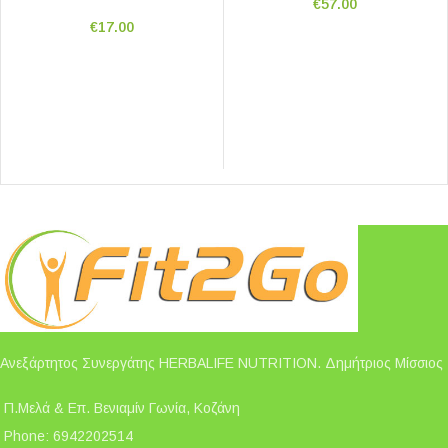
€
57.00
€
17.00
Ανεξάρτητος Συνεργάτης HERBALIFE NUTRITION. Δημήτριος Μίσσιος
Π.Μελά & Επ. Βενιαμίν Γωνία, Κοζάνη
Phone: 6942202514