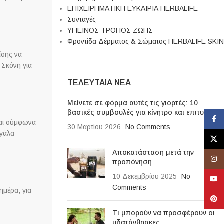
ΕΠΙΧΕΙΡΗΜΑΤΙΚΗ ΕΥΚΑΙΡΙΑ HERBALIFE
Συνταγές
ΥΓΙΕΙΝΟΣ ΤΡΟΠΟΣ ΖΩΗΣ
Φροντίδα Δέρματος & Σώματος HERBALIFE SKIN
ίσης να
 Σκόνη για
ΤΕΛΕΥΤΑΊΑ ΝΈΑ
Μείνετε σε φόρμα αυτές τις γιορτές: 10
βασικές συμβουλές για κίνητρο και επιτυχία
Face
ται σύμφωνα
30 Μαρτίου 2026
No Comments
 γάλα
X
Αποκατάσταση μετά την
Insta
προπόνηση
10 Δεκεμβρίου 2025
No
YouT
Comments
ημέρα, για
Pinte
Τι μπορούν να προσφέρουν οι
υδατάνθρακες