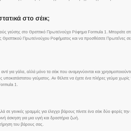
ατικά στο σέικ;
σμούς γεύσης στο Θρεπτικό Πρωτεϊνούχο Ρόφημα Formula 1. Μπορείτε επ
ις Θρεπτικού Πρωτεϊνούχου Ροφήματος και να προσθέσετε Πρωτεΐνες σε
 αντί για γάλα, αλλά μόνο τα σέικ που αναμιγνύονται και χρησιμοποιούν
ός υποκατάστατου γεύματος. Αν θέλετε να έχετε ένα πλήρες γεύμα χωρίς
ormula 1.
ά σε γενικές γραμμές για έλεγχο βάρους πίνετε ένα σέικ δύο φορές την 
ινή άσκηση για μια υγιή και δραστήρια ζωή.
ιατήρηση του βάρους σας.