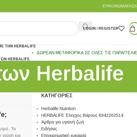
ΕΠΙΚΟΙΝΩΝΊΑ
FAQS
LOGIN / REGISTER
Ε ΤΗΝ HERBALIFE
ΔΩΡΕΑΝ ΜΕΤΑΦΟΡΙΚΑ ΣΕ ΟΛΕΣ ΤΙΣ ΠΑΡΑΓΓΕΛΙ
ΤΩΝ HERBALIFE
ν Herbalife
ΚΑΤΗΓΟΡΊΕΣ
Herbalife Nutrition
e;
HERBALIFE Έλεγχος Βάρους 6942202514
Άρθρα για υγιεινή ζωή
νερό. Τα
Ειδήσεις
ν γεύση και
Επιχειρηματική ευκαιρία