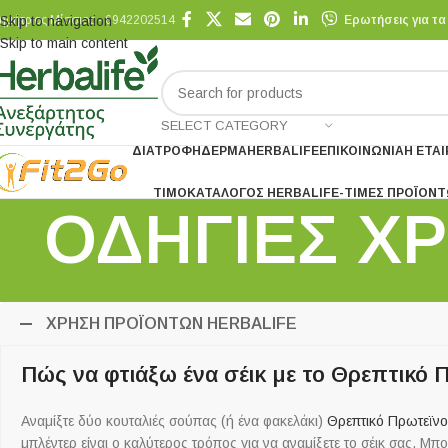
ημήτριος Μίσσιος - 6942202514
Skip to navigation
Ερωτήσεις για τα
Skip to main content
SELECT CATEGORY
ΔΙΑΤΡΟΦΉ
ΔΈΡΜΑ
HERBALIFE
ΕΠΙΚΟΙΝΩΝΊΑ
Η ΕΤΑΙ
ΤΙΜΟΚΑΤΆΛΟΓΟΣ HERBALIFE-ΤΙΜΕΣ ΠΡΟΪΌΝ
ΟΔΗΓΙΕΣ ΧΡ
ΧΡΗΣΗ ΠΡΟΪΟΝΤΩΝ HERBALIFE
Πώς να φτιάξω ένα σέικ με το Θρεπτικό 
Αναμίξτε δύο κουταλιές σούπας (ή ένα φακελάκι)
Θρεπτικό Πρωτεϊν
μπλέντερ είναι ο καλύτερος τρόπος για να αναμίξετε το σέικ σας. Μπ