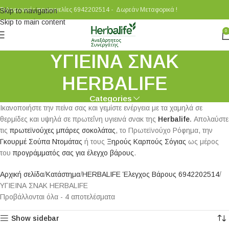
Τηλεφωνικές παραγγελίες 6942202514 - Δωρεάν Μεταφορικά !
Skip to navigation
Skip to main content
0
ΥΓΙΕΙΝΑ ΣΝΑΚ
HERBALIFE
Categories
Ικανοποιήστε την πείνα σας και γεμίστε ενέργεια με τα χαμηλά σε
θερμίδες και υψηλά σε πρωτεΐνη υγιεινά σνακ της
Herbalife
.
Απολαύστε
τις
πρωτεϊνούχες μπάρες σοκολάτας
, το Πρωτεϊνούχο Ρόφημα, την
Γκουρμέ Σούπα Ντομάτας
ή τους
Ξηρούς Καρπούς Σόγιας
ως μέρος
του
προγράμματός σας για έλεγχο βάρους
.
Αρχική σελίδα
Κατάστημα
HERBALIFE Έλεγχος Βάρους 6942202514
ΥΓΙΕΙΝΑ ΣΝΑΚ HERBALIFE
Προβάλλονται όλα - 4 αποτελέσματα
Show sidebar