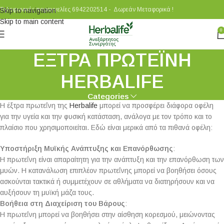
Τηλεφωνικές παραγγελίες 6942202514 - Δωρεάν Μεταφορικά !
Skip to navigation
Skip to main content
0
ΕΞΤΡΑ ΠΡΩΤΕΪΝΗ
HERBALIFE
Categories
Η έξτρα πρωτεΐνη της
Herbalife
μπορεί να προσφέρει διάφορα οφέλη
για την υγεία και την φυσική κατάσταση, ανάλογα με τον τρόπο και το
πλαίσιο που χρησιμοποιείται. Εδώ είναι μερικά από τα πιθανά οφέλη:
Υποστήριξη Μυϊκής Ανάπτυξης και Επανόρθωσης
:
Η πρωτεΐνη είναι απαραίτητη για την ανάπτυξη και την επανόρθωση των
μυών. Η κατανάλωση επιπλέον πρωτεΐνης μπορεί να βοηθήσει όσους
ασκούνται τακτικά ή συμμετέχουν σε αθλήματα να διατηρήσουν και να
αυξήσουν τη μυϊκή μάζα τους.
Βοήθεια στη Διαχείριση του Βάρους
:
Η πρωτεΐνη μπορεί να βοηθήσει στην αίσθηση κορεσμού, μειώνοντας