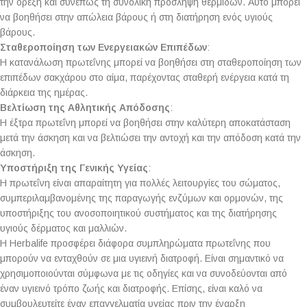
την όρεξη και συνεπώς τη συνολική πρόσληψη θερμίδων. Αυτό μπορεί
να βοηθήσει στην απώλεια βάρους ή στη διατήρηση ενός υγιούς
βάρους.
Σταθεροποίηση των Ενεργειακών Επιπέδων
:
Η κατανάλωση πρωτεΐνης μπορεί να βοηθήσει στη σταθεροποίηση των
επιπέδων σακχάρου στο αίμα, παρέχοντας σταθερή ενέργεια κατά τη
διάρκεια της ημέρας.
Βελτίωση της Αθλητικής Απόδοσης
:
Η έξτρα πρωτεΐνη μπορεί να βοηθήσει στην καλύτερη αποκατάσταση
μετά την άσκηση και να βελτιώσει την αντοχή και την απόδοση κατά την
άσκηση.
Υποστήριξη της Γενικής Υγείας
:
Η πρωτεΐνη είναι απαραίτητη για πολλές λειτουργίες του σώματος,
συμπεριλαμβανομένης της παραγωγής ενζύμων και ορμονών, της
υποστήριξης του ανοσοποιητικού συστήματος και της διατήρησης
υγιούς δέρματος και μαλλιών.
Η Herbalife προσφέρει διάφορα συμπληρώματα πρωτεΐνης που
μπορούν να ενταχθούν σε μια υγιεινή διατροφή. Είναι σημαντικό να
χρησιμοποιούνται σύμφωνα με τις οδηγίες και να συνοδεύονται από
έναν υγιεινό τρόπο ζωής και διατροφής. Επίσης, είναι καλό να
συμβουλευτείτε έναν επαγγελματία υγείας πριν την έναρξη