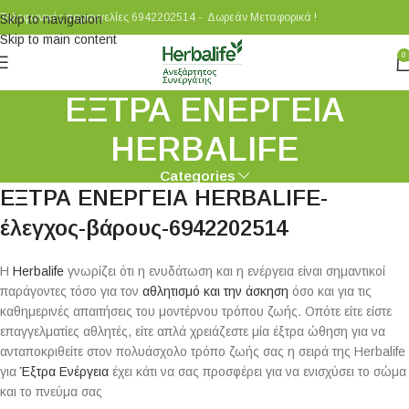
Τηλεφωνικές παραγγελίες 6942202514 - Δωρεάν Μεταφορικά !
Skip to navigation
Skip to main content
0
ΕΞΤΡΑ ΕΝΕΡΓΕΙΑ
HERBALIFE
Categories
ΕΞΤΡΑ ΕΝΕΡΓΕΙΑ HERBALIFE-
έλεγχος-βάρους-6942202514
Η
Herbalife
γνωρίζει ότι η ενυδάτωση και η ενέργεια είναι σημαντικοί
παράγοντες τόσο για τον
αθλητισμό και την άσκηση
όσο και για τις
καθημερινές απαιτήσεις του μοντέρνου τρόπου ζωής. Οπότε είτε είστε
επαγγελματίες αθλητές, είτε απλά χρειάζεστε μία έξτρα ώθηση για να
ανταποκριθείτε στον πολυάσχολο τρόπο ζωής σας η σειρά της Herbalife
για
Έξτρα Ενέργεια
έχει κάτι να σας προσφέρει για να ενισχύσει το σώμα
και το πνεύμα σας