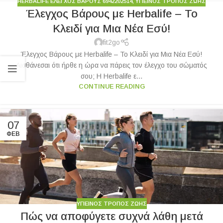
HERBALIFE ΈΛΕΓΧΟΣ ΒΆΡΟΥΣ 6942202514
,
ΥΓΙΕΙΝΟΣ ΤΡΟΠΟΣ ΖΩΗΣ
Έλεγχος Βάρους με Herbalife – Το
Κλειδί για Μια Νέα Εσύ!
fit2go
Έλεγχος Βάρους με Herbalife – Το Κλειδί για Μια Νέα Εσύ!
Αισθάνεσαι ότι ήρθε η ώρα να πάρεις τον έλεγχο του σώματός
σου; Η Herbalife ε...
CONTINUE READING
07
ΦΕΒ
ΥΓΙΕΙΝΟΣ ΤΡΟΠΟΣ ΖΩΗΣ
​​Πώς να αποφύγετε συχνά λάθη μετά