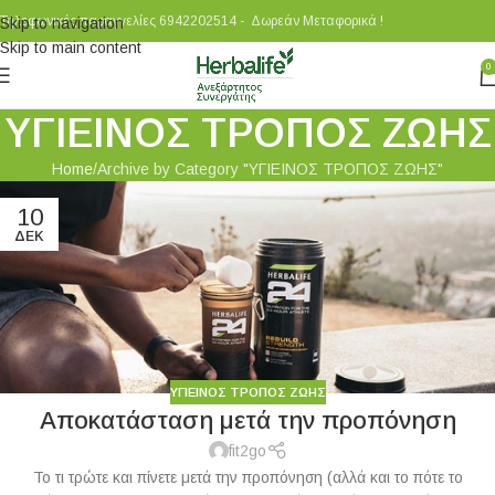
Τηλεφωνικές παραγγελίες 6942202514 - Δωρεάν Μεταφορικά !
Skip to navigation
Skip to main content
0
ΥΓΙΕΙΝΟΣ ΤΡΟΠΟΣ ΖΩΗΣ
Home
Archive by Category "ΥΓΙΕΙΝΟΣ ΤΡΟΠΟΣ ΖΩΗΣ"
10
ΔΕΚ
ΥΓΙΕΙΝΟΣ ΤΡΟΠΟΣ ΖΩΗΣ
Αποκατάσταση μετά την προπόνηση
fit2go
Το τι τρώτε και πίνετε μετά την προπόνηση (αλλά και το πότε το