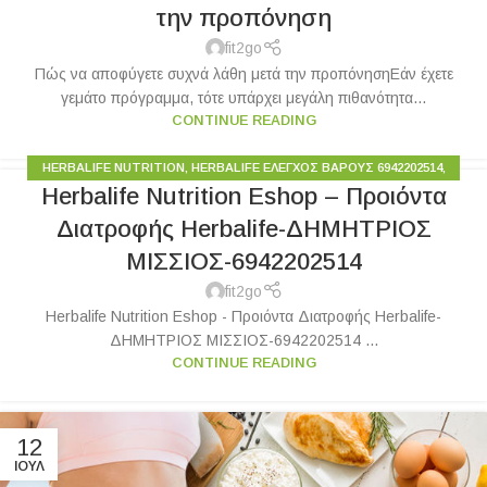
την προπόνηση​
fit2go
​​Πώς να αποφύγετε συχνά λάθη μετά την προπόνηση​ Εάν έχετε
γεμάτο πρόγραμμα, τότε υπάρχει μεγάλη πιθανότητα...
CONTINUE READING
HERBALIFE NUTRITION
,
HERBALIFE ΈΛΕΓΧΟΣ ΒΆΡΟΥΣ 6942202514
,
Herbalife Nutrition Eshop – Προιόντα
ΆΡΘΡΑ ΓΙΑ ΥΓΙΕΙΝΉ ΖΩΉ
,
ΕΙΔΉΣΕΙΣ
,
ΥΓΙΕΙΝΟΣ ΤΡΟΠΟΣ ΖΩΗΣ
Διατροφής Herbalife-ΔΗΜΗΤΡΙΟΣ
ΜΙΣΣΙΟΣ-6942202514
fit2go
Herbalife Nutrition Eshop - Προιόντα Διατροφής Herbalife-
ΔΗΜΗΤΡΙΟΣ ΜΙΣΣΙΟΣ-6942202514 ...
CONTINUE READING
12
ΙΟΎΛ