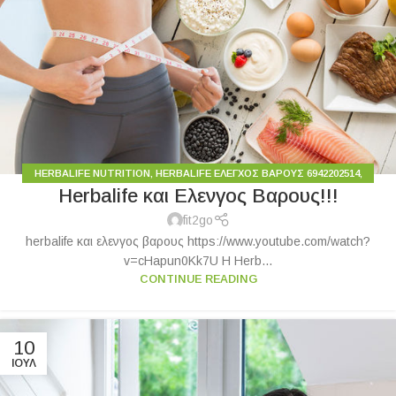
HERBALIFE NUTRITION
,
HERBALIFE ΈΛΕΓΧΟΣ ΒΆΡΟΥΣ 6942202514
,
Herbalife και Ελενγος Βαρους!!!
ΆΡΘΡΑ ΓΙΑ ΥΓΙΕΙΝΉ ΖΩΉ
,
ΕΙΔΉΣΕΙΣ
,
ΥΓΙΕΙΝΟΣ ΤΡΟΠΟΣ ΖΩΗΣ
fit2go
herbalife και ελενγος βαρους https://www.youtube.com/watch?
v=cHapun0Kk7U Η Herb...
CONTINUE READING
10
ΙΟΎΛ