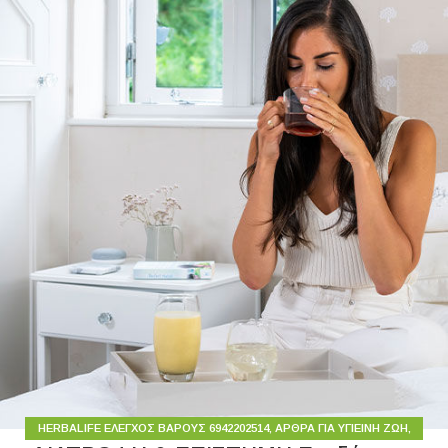
HERBALIFE ΈΛΕΓΧΟΣ ΒΆΡΟΥΣ 6942202514
,
ΆΡΘΡΑ ΓΙΑ ΥΓΙΕΙΝΉ ΖΩΉ
,