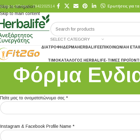
ημήτριος Μίσσιος - 6942202514
Skip to navigation
Ερωτήσεις για τα
Skip to main content
SELECT CATEGORY
ΔΙΑΤΡΟΦΉ
ΔΈΡΜΑ
HERBALIFE
ΕΠΙΚΟΙΝΩΝΊΑ
Η ΕΤΑΙ
ΤΙΜΟΚΑΤΆΛΟΓΟΣ HERBALIFE-ΤΙΜΕΣ ΠΡΟΪΌΝ
Φόρμα Ενδια
Πείτε μας το ονοματεπώνυμο σας *
Instagram & Facebook Profile Name *