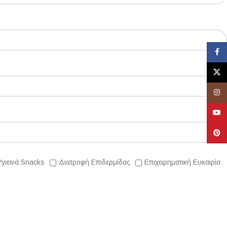
Face
X
Insta
YouT
Pinte
Υγιεινά Snacks
Διατροφή Επιδερμίδας
Επιχειρηματική Ευκαιρία