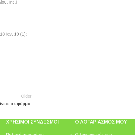
ου. Int J
8 Ιαν. 19 (1):
Older
ίνετε σε φόρμα!
ΧΡΉΣΙΜΟΙ ΣΎΝΔΕΣΜΟΙ
Ο ΛΟΓΑΡΙΑΣΜΌΣ ΜΟΥ
Πολιτική απορρήτου
Ο λογαριασμός μου