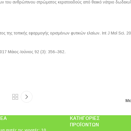
ων του ανθρώπινου στρώματος κερατοειδούς από θειικό νάτριο δωδεκυλί
ς της τοπικής εφαρμογής ορισμένων φυτικών ελαίων. Int J Mol Sci. 201
017 Μάιος-Ιούνιος 92 (3): 356–362.
Με
ΝΈΑ
ΚΑΤΗΓΟΡΊΕΣ
ΠΡΟΪΌΝΤΩΝ
α αυτές τις γιορτές: 10