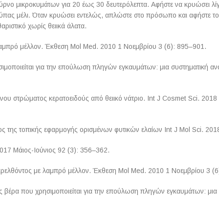
ούρνο μικροκυμάτων για 20 έως 30 δευτερόλεπτα. Αφήστε να κρυώσει λί
σούπας μέλι. Όταν κρυώσει εντελώς, απλώστε στο πρόσωπο και αφήστε το
αριστικό χωρίς θειικά άλατα.
 λαμπρό μέλλον. Έκθεση Mol Med. 2010 1 Νοεμβρίου 3 (6): 895–901.
ησιμοποιείται για την επούλωση πληγών εγκαυμάτων: μια συστηματική α
νου στρώματος κερατοειδούς από θειικό νάτριο. Int J Cosmet Sci. 2018 
 της τοπικής εφαρμογής ορισμένων φυτικών ελαίων Int J Mol Sci. 2018 
017 Μάιος-Ιούνιος 92 (3): 356–362.
αρελθόντος με λαμπρό μέλλον. Έκθεση Mol Med. 2010 1 Νοεμβρίου 3 (6
ς βέρα που χρησιμοποιείται για την επούλωση πληγών εγκαυμάτων: μια