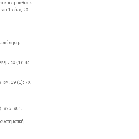
γο και προσθέστε
 για 15 έως 20
νασκόπηση.
Φεβ. 40 (1): 44-
Ιαν. 19 (1): 70.
): 895–901.
 συστηματική