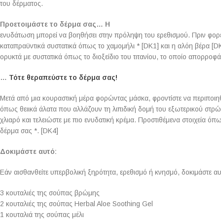
του δέρματος.
Προετοιμάστε το δέρμα σας… Η
ενυδάτωση μπορεί να βοηθήσει στην πρόληψη του ερεθισμού. Πριν φορέ
καταπραϋντικά συστατικά όπως το χαμομήλι * [DK1] και η αλόη βέρα [DK
ορυκτά με συστατικά όπως το διοξείδιο του τιτανίου, το οποίο απορροφά
…
Τότε θεραπεύστε το δέρμα σας!
Μετά από μια κουραστική μέρα φορώντας μάσκα, φροντίστε να περιποιηθ
όπως θειικά άλατα που αλλάζουν τη λιπιδική δομή του εξωτερικού στρώ
χλιαρό και τελειώστε με πιο ενυδατική κρέμα. Προστιθέμενα στοιχεία όπ
δέρμα σας *. [DK4]
Δοκιμάστε αυτό:
Εάν αισθανθείτε υπερβολική ξηρότητα, ερεθισμό ή κνησμό, δοκιμάστε αυ
3 κουταλιές της σούπας βρώμης
2 κουταλιές της σούπας Herbal Aloe Soothing Gel
1 κουταλιά της σούπας μέλι