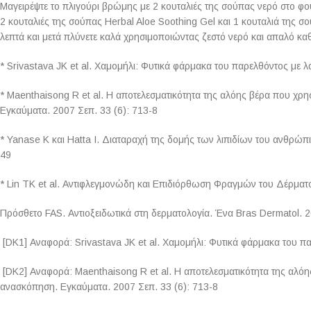
Μαγειρέψτε το πλιγούρι βρώμης με 2 κουταλιές της σούπας νερό στο φ
2 κουταλιές της σούπας Herbal Aloe Soothing Gel και 1 κουταλιά της 
λεπτά και μετά πλύνετε καλά χρησιμοποιώντας ζεστό νερό και απαλό καθ
* Srivastava JK et al. Χαμομήλι: Φυτικά φάρμακα του παρελθόντος με
* Maenthaisong R et al. Η αποτελεσματικότητα της αλόης βέρα που χρ
Εγκαύματα. 2007 Σεπ. 33 (6): 713-8
* Yanase K και Hatta I. Διαταραχή της δομής των λιπιδίων του ανθρώπι
49
* Lin TK et al. Αντιφλεγμονώδη και Επιδιόρθωση Φραγμών του Δέρματος
Πρόσθετο FAS. Αντιοξειδωτικά στη δερματολογία. Ένα Bras Dermatol. 2
[DK1] Αναφορά: Srivastava JK et al. Χαμομήλι: Φυτικά φάρμακα του π
[DK2] Αναφορά: Maenthaisong R et al. Η αποτελεσματικότητα της αλόη
ανασκόπηση. Εγκαύματα. 2007 Σεπ. 33 (6): 713-8