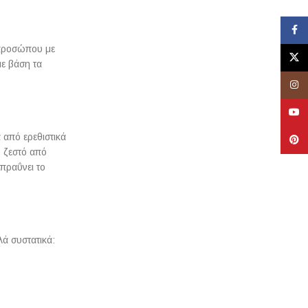
Face
 προσώπου με
X
με βάση τα
Insta
YouT
 από ερεθιστικά
Pinte
ο ζεστό από
απραΰνει το
λά συστατικά: