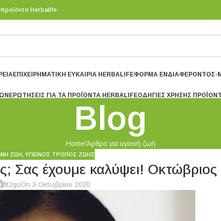
 προϊόντα Herbalife
ΡΕΊΑ
ΕΠΙΧΕΙΡΗΜΑΤΙΚΉ ΕΥΚΑΙΡΊΑ HERBALIFE
ΦΌΡΜΑ ΕΝΔΙΑΦΈΡΟΝΤΟΣ-Μ
ΤΩΝ
ΕΡΩΤΉΣΕΙΣ ΓΙΑ ΤΑ ΠΡΟΪΌΝΤΑ HERBALIFE
ΟΔΗΓΙΕΣ ΧΡΗΣΗΣ ΠΡΟΪΌΝ
Blog
Home
Άρθρα για υγιεινή ζωή
ΕΙΝΉ ΖΩΉ
,
ΥΓΙΕΙΝΟΣ ΤΡΟΠΟΣ ΖΩΗΣ
ς; Σας έχουμε καλύψει! Οκτώβριος
fit2go
On 3 Οκτωβρίου 2020