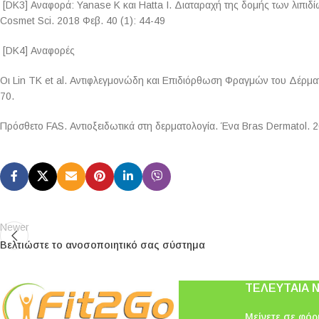
[DK3] Αναφορά: Yanase K και Hatta I. Διαταραχή της δομής των λιπιδί
Cosmet Sci. 2018 Φεβ. 40 (1): 44-49
[DK4] Αναφορές
Οι Lin TK et al. Αντιφλεγμονώδη και Επιδιόρθωση Φραγμών του Δέρματο
70.
Πρόσθετο FAS. Αντιοξειδωτικά στη δερματολογία. Ένα Bras Dermatol. 2
Newer
Βελτιώστε το ανοσοποιητικό σας σύστημα
ΤΕΛΕΥΤΑΊΑ 
Μείνετε σε φόρμ